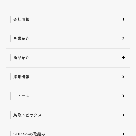
会社情報
会社情報 トップ
会社概要
社会との関わり
社長挨拶
沿革
SDGsへの取り組み
事業紹介
商品紹介
商品紹介トップ
マナちゃんの星取メロン
葉物野菜
採用情報
ニュース
鳥取トピックス
SDGsへの取組み