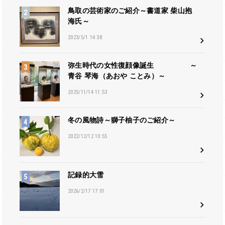
鳥取の芸術家のご紹介～書道家 柴山抱
海氏～
2023/5/1 14:38
弥生時代の女性復顔像誕生 ～
青谷 琴海（あおや ことみ）～
2025/11/14 11:53
冬の風物詩～獅子柚子のご紹介～
2022/12/12 10:55
記録的大雪
2026/2/17 17:01