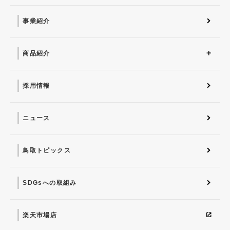
会社情報 トップ
会社概要
社会との関わり
社長挨拶
沿革
SDGsへの取り組み
事業紹介
商品紹介
商品紹介トップ
マナちゃんの星取メロン
葉物野菜
採用情報
ニュース
鳥取トピックス
SDGsへの取組み
楽天市場店